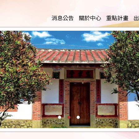
消息公告
關於中心
重點計畫