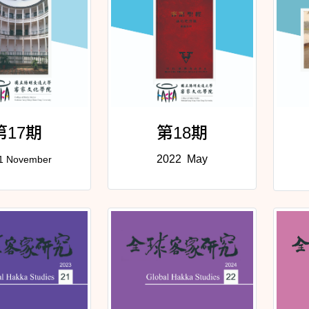
第17期
第18期
2022 May
1 November