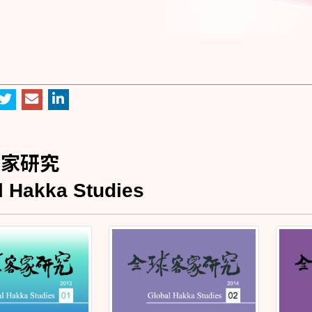
客家研究
l Hakka Studies