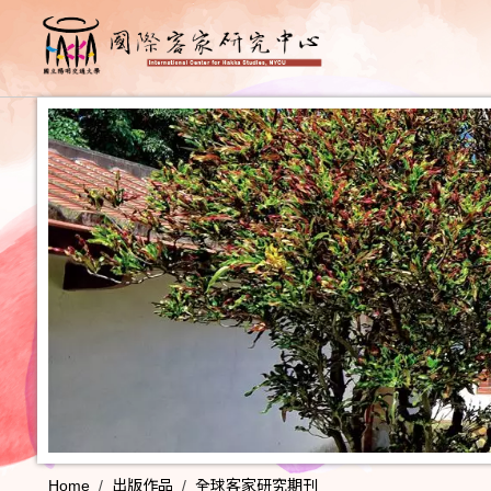
Home
出版作品
全球客家研究期刊