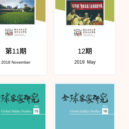
第11期
12期
2019 May
2018 November